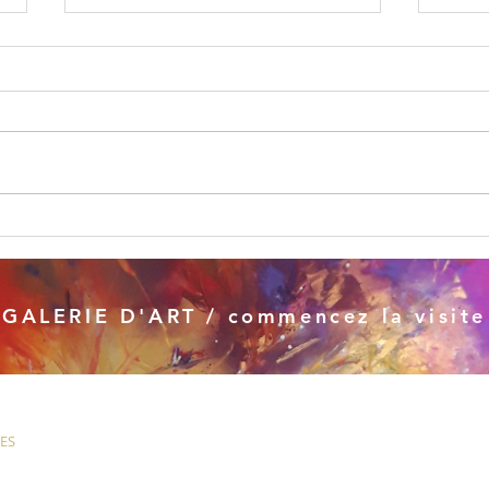
Acceptation
Visi
GALERIE D'ART / commencez la visite
IES
© Copyright / toute utilisation ou reproduction est interdite sous
peine de poursuites et amendes (Articles L336-1 à L336-4)