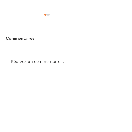
Commentaires
Emergence
Acceptation
Rédigez un commentaire...
GALERIE D'ART / commencez la visite